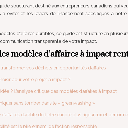
 guide structurant destiné aux entrepreneurs canadiens qui veu
es à éviter et les leviers de financement spécifiques à not
odèles d’affaires durables, ce guide est structuré en plusieu
la communication transparente de votre impact.
es modèles d’affaires à impact ren
 transformer vos déchets en opportunités d’affaires
hoisir pour votre projet à impact ?
idée ? L’analyse critique des modèles d’affaires à impact
niquer sans tomber dans le « greenwashing »
d’affaires durable doit être encore plus rigoureux et performa
lité est le pire ennemi de l’action responsable