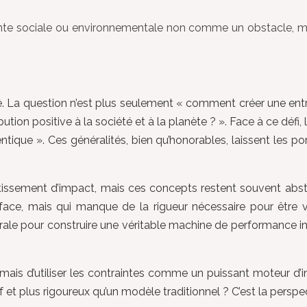
te sociale ou environnementale non comme un obstacle, mai
 La question n’est plus seulement « comment créer une entre
bution positive à la société et à la planète ? ». Face à ce défi
thentique ». Ces généralités, bien qu’honorables, laissent le
vestissement d’impact, mais ces concepts restent souvent abs
face, mais qui manque de la rigueur nécessaire pour être vi
orale pour construire une véritable machine de performance in
 mais d’utiliser les contraintes comme un puissant moteur d’i
 et plus rigoureux qu’un modèle traditionnel ? C’est la perspe