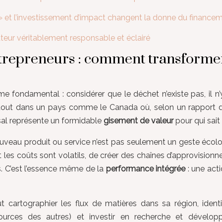
 et l’investissement d’impact changent la donne du finance
ateur véritablement responsable et éclairé
ntrepreneurs : comment transformer
fondamental : considérer que le déchet n’existe pas, il n’y
rtout dans un pays comme le Canada où, selon un rapport
ssal représente un formidable
gisement de valeur
pour qui sait l
au produit ou service n’est pas seulement un geste écologiqu
les coûts sont volatils, de créer des chaînes d’approvision
. C’est l’essence même de la
performance intégrée
: une acti
t cartographier les flux de matières dans sa région, ident
ssources des autres) et investir en recherche et dévelo