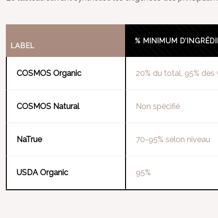
% MINIMUM D’INGRÉDI
LABEL
COSMOS Organic
20% du total, 95% des
COSMOS Natural
Non spécifié
NaTrue
70-95% selon niveau
USDA Organic
95%