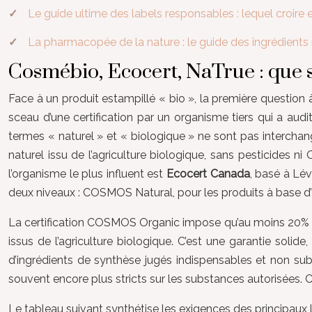
Le guide ultime des labels responsables : lequel croire e
La pharmacopée de la nature : le guide des ingrédients 
Cosmébio, Ecocert, NaTrue : que si
Face à un produit estampillé « bio », la première question 
sceau d’une certification par un organisme tiers qui a aud
termes « naturel » et « biologique » ne sont pas interchange
naturel issu de l’agriculture biologique, sans pesticides n
l’organisme le plus influent est
Ecocert Canada
, basé à Lév
deux niveaux : COSMOS Natural, pour les produits à base d’
La certification COSMOS Organic impose qu’au moins 20% du 
issus de l’agriculture biologique. C’est une garantie soli
d’ingrédients de synthèse jugés indispensables et non sub
souvent encore plus stricts sur les substances autorisées. 
Le tableau suivant synthétise les exigences des principaux l