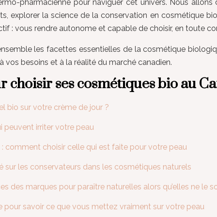
ermo-pharmacienne pour naviguer cet univers. Nous allons dé
tants, explorer la science de la conservation en cosmétique bi
ectif : vous rendre autonome et capable de choisir, en toute co
ensemble les facettes essentielles de la cosmétique biologiq
 à vos besoins et à la réalité du marché canadien.
r choisir ses cosmétiques bio au C
el bio sur votre crème de jour ?
ui peuvent irriter votre peau
n : comment choisir celle qui est faite pour votre peau
é sur les conservateurs dans les cosmétiques naturels
es des marques pour paraître naturelles alors qu’elles ne le s
ple pour savoir ce que vous mettez vraiment sur votre peau