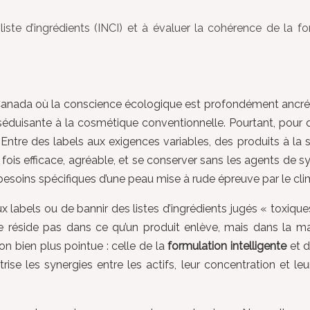
ste d’ingrédients (INCI) et à évaluer la cohérence de la f
t au Canada où la conscience écologique est profondément ancré
ive séduisante à la cosmétique conventionnelle. Pourtant, po
re des labels aux exigences variables, des produits à la se
a fois efficace, agréable, et se conserver sans les agents de
esoins spécifiques d’une peau mise à rude épreuve par le cli
 labels ou de bannir des listes d’ingrédients jugés « toxique
é ne réside pas dans ce qu’un produit enlève, mais dans la ma
on bien plus pointue : celle de la
formulation intelligente
et d
aîtrise les synergies entre les actifs, leur concentration et 