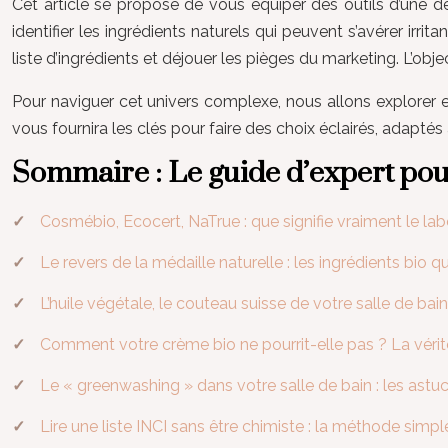
Cet article se propose de vous équiper des outils d’une d
identifier les ingrédients naturels qui peuvent s’avérer irri
liste d’ingrédients et déjouer les pièges du marketing. L’obj
Pour naviguer cet univers complexe, nous allons explorer 
vous fournira les clés pour faire des choix éclairés, adaptés
Sommaire : Le guide d’expert pou
Cosmébio, Ecocert, NaTrue : que signifie vraiment le lab
Le revers de la médaille naturelle : les ingrédients bio q
L’huile végétale, le couteau suisse de votre salle de bai
Comment votre crème bio ne pourrit-elle pas ? La vérit
Le « greenwashing » dans votre salle de bain : les astuc
Lire une liste INCI sans être chimiste : la méthode sim