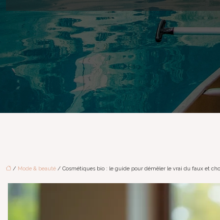
/
Mode & beauté
/ Cosmétiques bio : le guide pour démêler le vrai du faux et choi