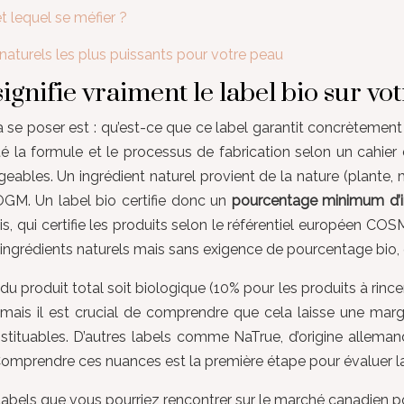
t lequel se méfier ?
naturels les plus puissants pour votre peau
gnifie vraiment le label bio sur vo
à se poser est : qu’est-ce que ce label garantit concrètemen
ité la formule et le processus de fabrication selon un cahier
ables. Un ingrédient naturel provient de la nature (plante, m
i OGM. Un label bio certifie donc un
pourcentage minimum d’i
is, qui certifie les produits selon le référentiel européen C
ingrédients naturels mais sans exigence de pourcentage bio, 
produit total soit biologique (10% pour les produits à rince
de, mais il est crucial de comprendre que cela laisse une mar
stituables. D’autres labels comme NaTrue, d’origine allemand
Comprendre ces nuances est la première étape pour évaluer la v
abels que vous pourriez rencontrer sur le marché canadien pour