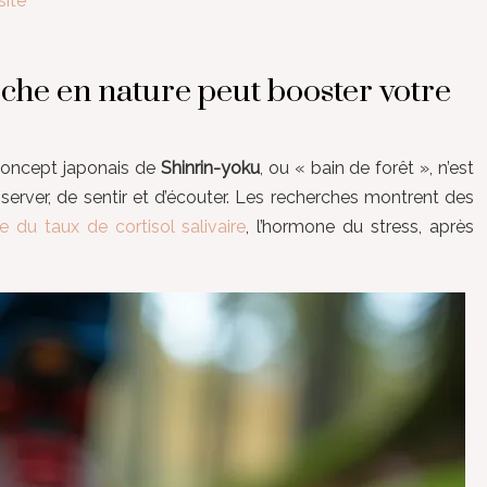
site
rche en nature peut booster votre
 concept japonais de
Shinrin-yoku
, ou « bain de forêt », n’est
bserver, de sentir et d’écouter. Les recherches montrent des
ve du taux de cortisol salivaire
, l’hormone du stress, après