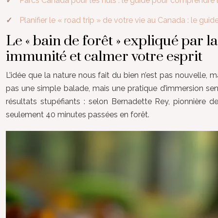
Parcs Canada pour les nuls : le guide pour comprendre les
Planifier le « road trip » de votre vie au Canada : le gui
Le « bain de forêt » expliqué par
immunité et calmer votre esprit
L’idée que la nature nous fait du bien n’est pas nouvelle,
pas une simple balade, mais une pratique d’immersion sensor
résultats stupéfiants : selon Bernadette Rey, pionnière
seulement 40 minutes passées en forêt.