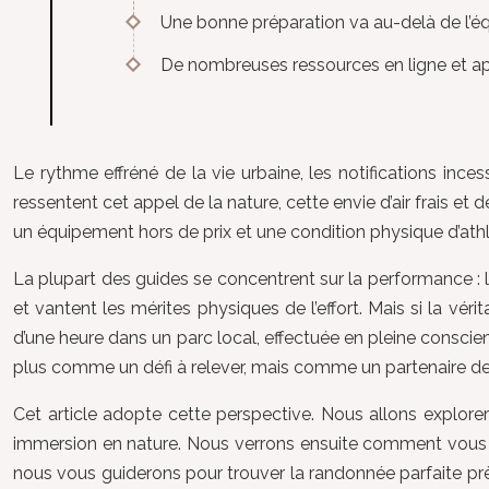
Une bonne préparation va au-delà de l’é
De nombreuses ressources en ligne et app
Le rythme effréné de la vie urbaine, les notifications in
ressentent cet appel de la nature, cette envie d’air frais e
un équipement hors de prix et une condition physique d’athl
La plupart des guides se concentrent sur la performance : le
et vantent les mérites physiques de l’effort. Mais si la vér
d’une heure dans un parc local, effectuée en pleine conscie
plus comme un défi à relever, mais comme un partenaire de
Cet article adopte cette perspective. Nous allons explore
immersion en nature. Nous verrons ensuite comment vous éq
nous vous guiderons pour trouver la randonnée parfaite prè