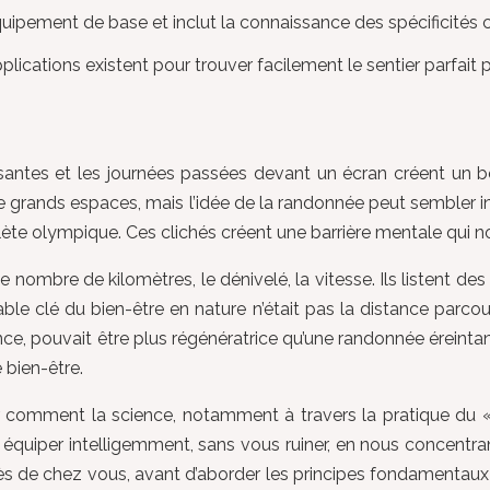
quipement de base et inclut la connaissance des spécificité
lications existent pour trouver facilement le sentier parfait 
cessantes et les journées passées devant un écran créent u
t de grands espaces, mais l’idée de la randonnée peut sembler 
ète olympique. Ces clichés créent une barrière mentale qui no
 nombre de kilomètres, le dénivelé, la vitesse. Ils listent des
itable clé du bien-être en nature n’était pas la distance par
nce, pouvait être plus régénératrice qu’une randonnée éreintan
 bien-être.
r comment la science, notamment à travers la pratique du « 
uiper intelligemment, sans vous ruiner, en nous concentrant 
s de chez vous, avant d’aborder les principes fondamentaux po