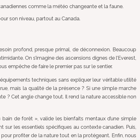
s canadiennes comme la météo changeante et la faune.
pour son niveau, partout au Canada.
n besoin profond, presque primal, de déconnexion. Beaucoup
intimidante. On s’imagine des ascensions dignes de l’Everest,
us empêche de faire le premier pas sur le sentier.
 équipements techniques sans expliquer leur véritable utilité
courue, mais la qualité de la présence ? Si une simple marche
te ? Cet angle change tout. Il rend la nature accessible non
bain de forêt », valide les bienfaits mentaux d’une simple
sur les essentiels spécifiques au contexte canadien. Puis,
ur profiter de la nature tout en la protégeant. Enfin, nous