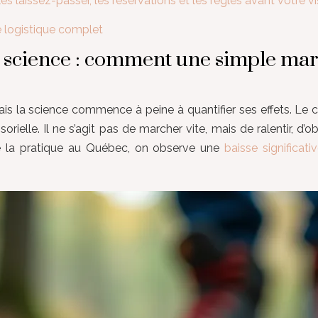
 laissez-passer, les réservations et les règles avant votre vi
de logistique complet
 la science : comment une simple ma
 mais la science commence à peine à quantifier ses effets. Le
ielle. Il ne s’agit pas de marcher vite, mais de ralentir, d’o
 de la pratique au Québec, on observe une
baisse significati